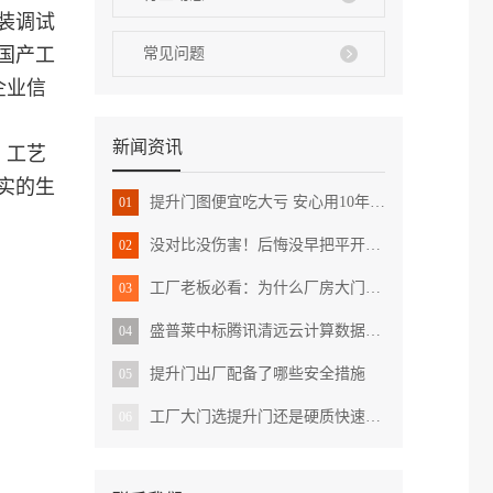
装调试
国产工
常见问题
企业信
新闻资讯
、工艺
实的生
提升门图便宜吃大亏 安心用10年需关注这三点
01
没对比没伤害！后悔没早把平开门升级成提升门
02
工厂老板必看：为什么厂房大门要选提升门而不是平开门？
03
盛普莱中标腾讯清远云计算数据中心项目快速门
04
提升门出厂配备了哪些安全措施
05
工厂大门选提升门还是硬质快速门？跟着盛普莱门业一探究竟
06