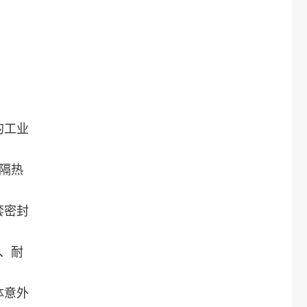
的工业
隔热
套密封
、耐
体意外