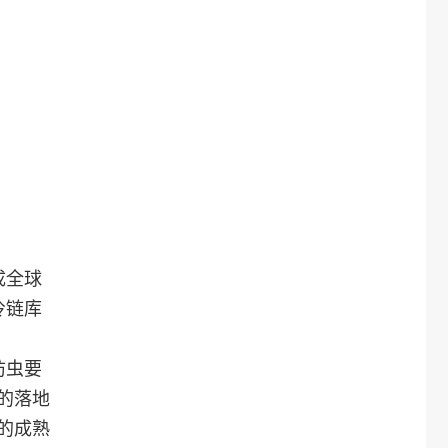
成全球
冷链库
防虫要
的落地
的成熟