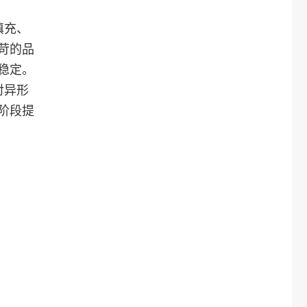
填充、
苛的品
稳定。
对异形
阶段提