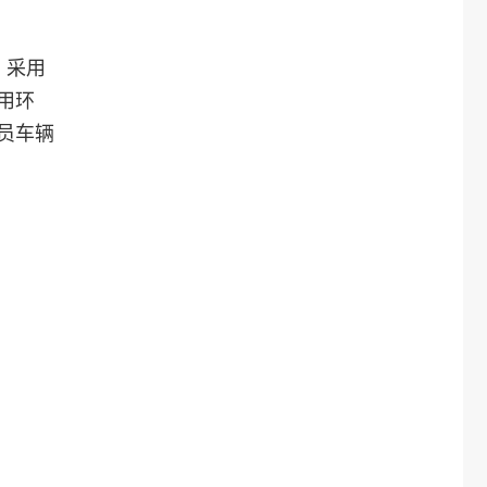
，采用
用环
员车辆