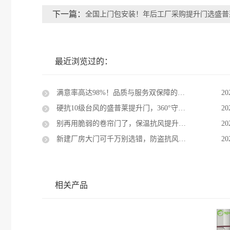
下一篇：
全国上门包安装！年后工厂采购提升门选盛普
最近浏览过的：
满意率高达98%！品质与服务双保障的提升门，就选盛普莱门业
20
硬抗10级台风的盛普莱提升门，360°守护你的厂房安全
20
别再用脆弱的卷帘门了，保温抗风提升门才是物流园标配！
20
新建厂房大门可千万别选错，防盗抗风的提升门安全性更高
20
相关产品