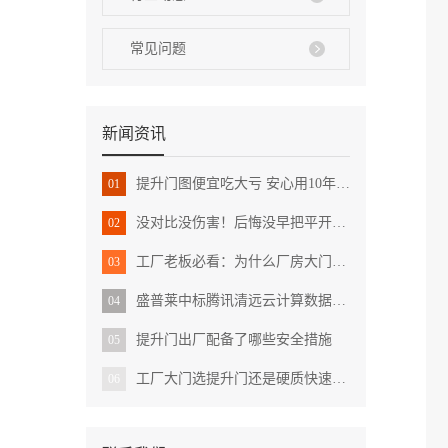
常见问题
新闻资讯
提升门图便宜吃大亏 安心用10年需关注这三点
01
没对比没伤害！后悔没早把平开门升级成提升门
02
工厂老板必看：为什么厂房大门要选提升门而不是平开门？
03
盛普莱中标腾讯清远云计算数据中心项目快速门
04
提升门出厂配备了哪些安全措施
05
工厂大门选提升门还是硬质快速门？跟着盛普莱门业一探究竟
06